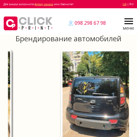
Для заказа заполните
форму заказа
или Звоните!
UA
| RU
098 298 67 98
меню
Брендирование автомобилей