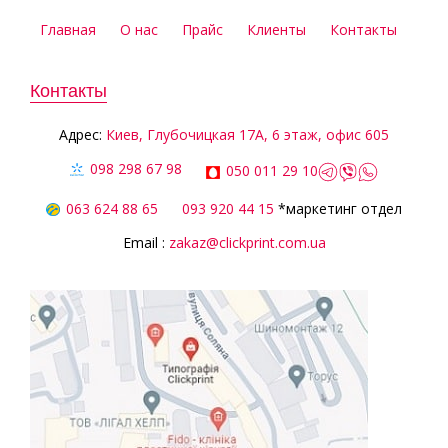
Главная
О нас
Прайс
Клиенты
Контакты
Контакты
Aдрес:
Киев, Глубочицкая 17А, 6 этаж, офис 605
098 298 67 98
050 011 29 10
063 624 88 65
093 920 44 15
*маркетинг отдел
Email :
zakaz@clickprint.com.ua