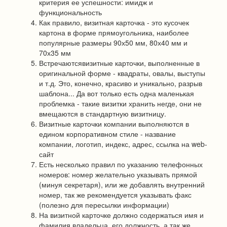
критерия ее успешности: имидж и
функциональность
Как правило, визитная карточка - это кусочек
картона в форме прямоугольника, наиболее
популярные размеры 90х50 мм, 80х40 мм и
70х35 мм
Встречаютсявизитные карточки, выполненные в
оригинальной форме - квадраты, овалы, выступы
и т.д. Это, конечно, красиво и уникально, разрыв
шаблона... Да вот только есть одна маленькая
проблемка - такие визитки хранить негде, они не
вмещаются в стандартную визитницу.
Визитные карточки компании выполняются в
едином корпоративном стиле - название
компании, логотип, индекс, адрес, ссылка на web-
сайт
Есть несколько правил по указанию телефонных
номеров: номер желательно указывать прямой
(минуя секретаря), или же добавлять внутренний
номер, так же рекомендуется указывать факс
(полезно для пересылки информации)
На визитной карточке должно содержаться имя и
фамилия владельца, его должность, а так же