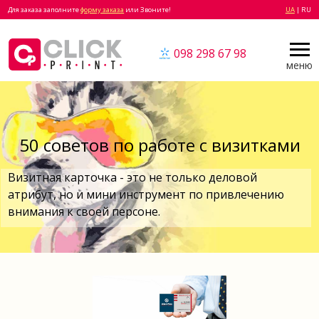
Для заказа заполните
форму заказа
или Звоните!
UA
| RU
098 298 67 98
меню
50 советов по работе с визитками
Визитная карточка - это не только деловой
атрибут, но и мини инструмент по привлечению
внимания к своей персоне.