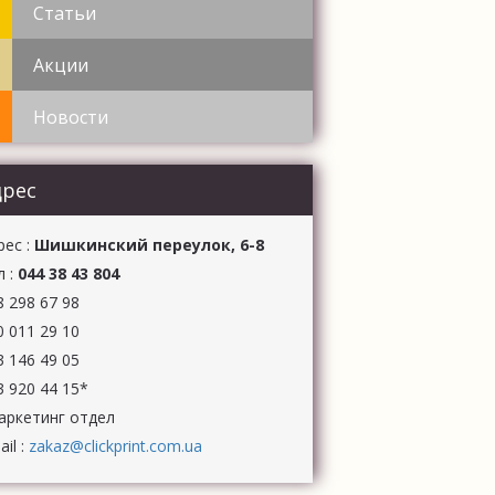
НИЕ ИГР
Статьи
ЛОЖЕК
Акции
Новости
дрес
рес :
Шишкинский переулок, 6-8
л :
044 38 43 804
8 298 67 98
0 011 29 10
3 146 49 05
3 920 44 15*
аркетинг отдел
il :
zakaz@clickprint.com.ua