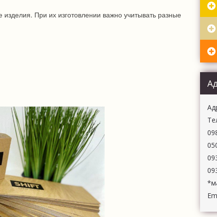
ИЗГОТОВЛЕ
 изделия. При их изготовлении важно учитывать разные
ПЕЧАТЬ ОБ
А
Aд
Те
09
05
09
09
*м
Ema