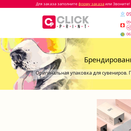
Для заказа заполните
форму заказа
или Звоните!
09
05
06
Брендированн
Оригинальная упаковка для сувениров. 