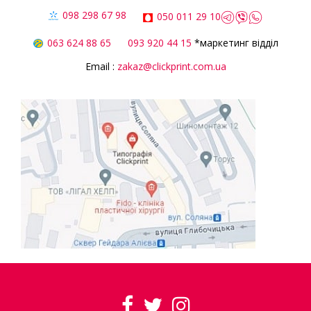
098 298 67 98
050 011 29 10
063 624 88 65
093 920 44 15
*маркетинг відділ
Email :
zakaz@clickprint.com.ua