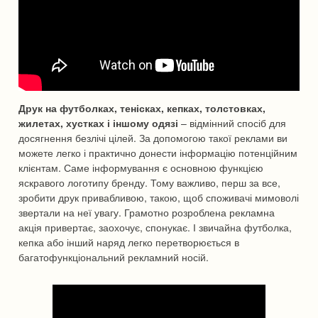
Друк на футболках, тенісках, кепках, толстовках,
жилетах, хустках і іншому одязі
– відмінний спосіб для
досягнення безлічі цілей. За допомогою такої реклами ви
можете легко і практично донести інформацію потенційним
клієнтам. Саме інформування є основною функцією
яскравого логотипу бренду. Тому важливо, перш за все,
зробити друк привабливою, такою, щоб споживачі мимоволі
звертали на неї увагу. Грамотно розроблена рекламна
акція привертає, заохочує, спонукає. І звичайна футболка,
кепка або інший наряд легко перетворюється в
багатофункціональний рекламний носій.