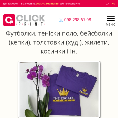
Для замовлення заповніть
форму замовлення
або Телефонуйте!
UA |
RU
098 298 67 98
меню
Футболки, теніски поло, бейсболки
(кепки), толстовки (худі), жилети,
косинки і ін.