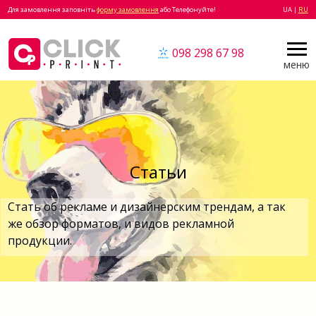
Для замовлення заповніть
форму замовлення
або Телефонуйте!
UA |
RU
098 298 67 98
меню
Статьи
Стать об рекламе и дизайнерским трендам, а так
же обзор форматов, и видов рекламной
продукции.