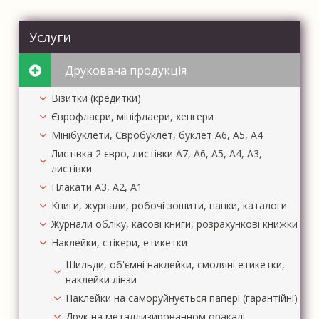
Услуги
Друкована продукція
Візитки (кредитки)
Єврофлаєри, мініфлаери, хенгери
Мінібуклети, Євробуклет, буклет А6, А5, А4
Листівка 2 євро, листівки А7, А6, А5, А4, А3,
листівки
Плакати А3, А2, А1
Книги, журнали, робочі зошити, папки, каталоги
Журнали обліку, касові книги, розрахункові книжки
Наклейки, стікери, етикетки
Шильди, об'ємні наклейки, смоляні етикетки,
наклейки лінзи
Наклейки на саморуйнується папері (гарантійні)
Друк на металлизированном оракалі