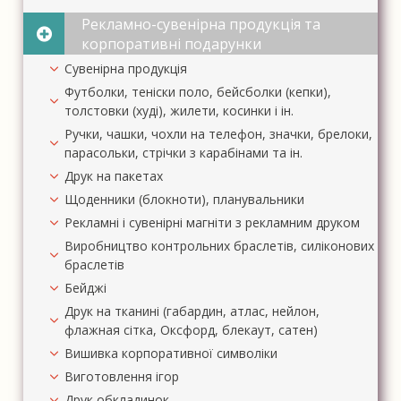
Рекламно-сувенірна продукція та
корпоративні подарунки
Сувенірна продукція
Футболки, теніски поло, бейсболки (кепки),
толстовки (худі), жилети, косинки і ін.
Ручки, чашки, чохли на телефон, значки, брелоки,
парасольки, стрічки з карабінами та ін.
Друк на пакетах
Щоденники (блокноти), планувальники
Рекламні і сувенірні магніти з рекламним друком
Виробництво контрольних браслетів, силіконових
браслетів
Бейджі
Друк на тканині (габардин, атлас, нейлон,
флажная сітка, Оксфорд, блекаут, сатен)
Вишивка корпоративної символіки
Виготовлення ігор
Друк обкладинок