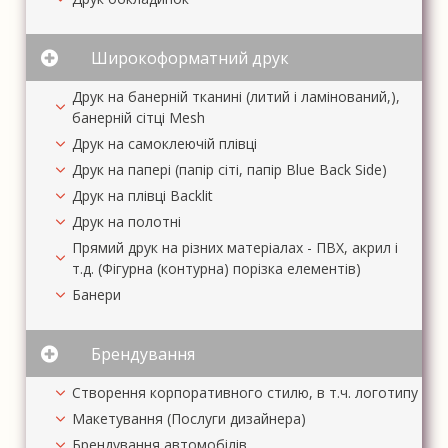
Широкоформатний друк
Друк на банерній тканині (литий і ламінований,),
банерній сітці Mesh
Друк на самоклеючій плівці
Друк на папері (папір сіті, папір Blue Back Side)
Друк на плівці Backlit
Друк на полотні
Прямий друк на різних матеріалах - ПВХ, акрил і
т.д. (Фігурна (контурна) порізка елементів)
Банери
Брендування
Створення корпоративного стилю, в т.ч. логотипу
Макетування (Послуги дизайнера)
Брендування автомобілів