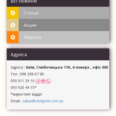
Всі новини
Статьи
Акции
Новости
Адреса
Aдреса :
Київ, Глибочицька 17А, 6 поверх , офіс 605
Тел : 098 298 67 98
050 011 29 10
093 920 44 15*
*маркетинг відділ
Email :
zakaz@clickprint.com.ua