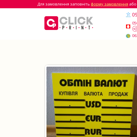
Для замовлення заповніть
форму замовлення
або
09
05
06