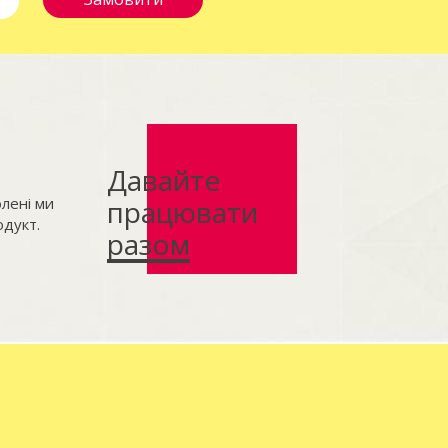
Давайте
лені ми
працювати
дукт.
разом