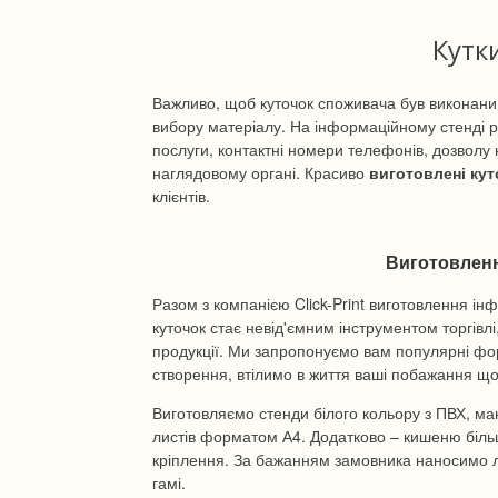
Кутк
Важливо, щоб куточок споживача був виконаний я
вибору матеріалу. На інформаційному стенді р
послуги, контактні номери телефонів, дозволу 
наглядовому органі. Красиво
виготовлені ку
клієнтів.
Виготовленн
Разом з компанією Click-Print виготовлення і
куточок стає невід'ємним інструментом торгівл
продукції. Ми запропонуємо вам популярні фо
створення, втілимо в життя ваші побажання щ
Виготовляємо стенди білого кольору з ПВХ, ма
листів форматом А4. Додатково – кишеню більш
кріплення. За бажанням замовника наносимо ло
гамі.