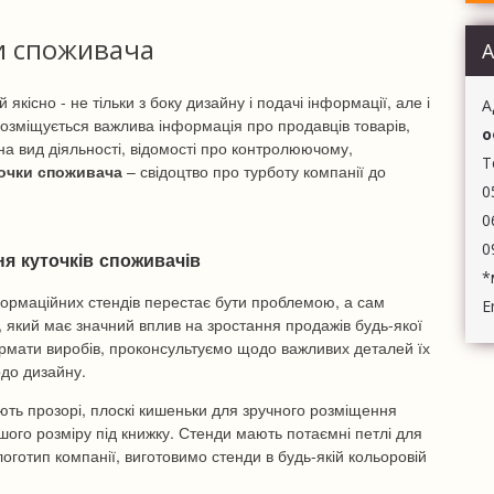
ВИ
ДР
и споживача
А
кісно - не тільки з боку дизайну і подачі інформації, але і
A
озміщується важлива інформація про продавців товарів,
о
на вид діяльності, відомості про контролюючому,
Т
точки споживача
– свідоцтво про турботу компанії до
0
0
0
я куточків споживачів
*
нформаційних стендів перестає бути проблемою, а сам
E
і, який має значний вплив на зростання продажів будь-якої
рмати виробів, проконсультуємо щодо важливих деталей їх
одо дизайну.
ють прозорі, плоскі кишеньки для зручного розміщення
ого розміру під книжку. Стенди мають потаємні петлі для
готип компанії, виготовимо стенди в будь-якій кольоровій