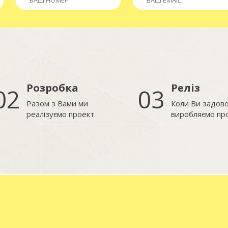
Розробка
Реліз
02
03
Разом з Вами ми
Коли Ви задово
реалізуємо проект.
виробляємо про