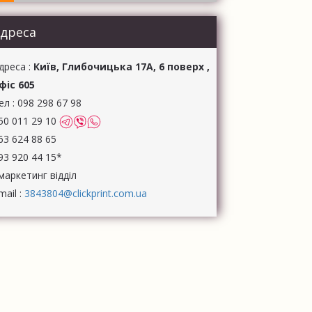
ГОТОВЛЕННЯ ІГОР
УК ОБКЛАДИНОК
дреса
дреса :
Київ, Глибочицька 17А, 6 поверх ,
фіс 605
ел :
098 298 67 98
50 011 29 10
63 624 88 65
93 920 44 15*
маркетинг відділ
mail :
3843804@clickprint.com.ua