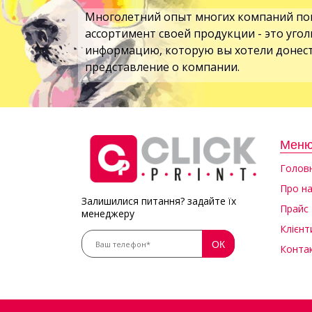
Многолетний опыт многих компаний по
ассортимент своей продукции - это уго
информацию, которую вы хотели донест
представление о компании.
Мен
Голов
Про н
Залишилися питання? задайте їх
Прайс
менеджеру
Клієнт
Конта