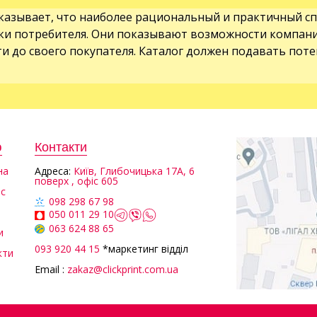
казывает, что наиболее рациональный и практичный с
лки потребителя. Они показывают возможности компан
и до своего покупателя. Каталог должен подавать п
ю
Контакти
на
Aдреса:
Київ, Глибочицька 17А, 6
поверх , офіс 605
ас
098 298 67 98
050 011 29 10
063 624 88 65
и
093 920 44 15
*маркетинг відділ
кти
Email :
zakaz@clickprint.com.ua