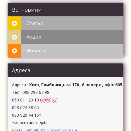
Всі новини
Статьи
Акции
Новости
Адреса
Aдреса :
Київ, Глибочицька 17А, 6 поверх , офіс 605
Тел :
098 298 67 98
050 011 29 10
063 624 88 65
093 920 44 15*
*маркетинг відділ
Email :
3843804@clickprint.com.ua