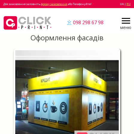
Для замовлення заповніть
форму замовлення
або Телефонуйте!
UA |
RU
098 298 67 98
меню
Оформлення фасадів