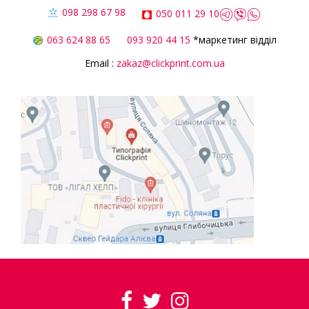
098 298 67 98
050 011 29 10
063 624 88 65
093 920 44 15
*маркетинг відділ
Email :
zakaz@clickprint.com.ua