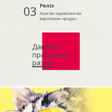
Реліз
03
Коли Ви задоволені ми
виробляємо продукт.
Давайте
працювати
разом