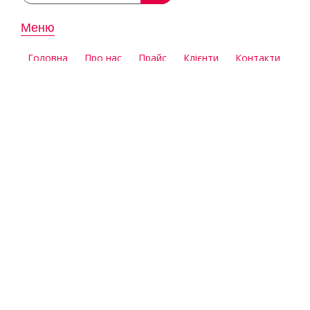
Меню
Головна
Про нас
Прайс
Клієнти
Контакти
Контакти
Aдреса:
Київ, Глибочицька 17А, 6 поверх , офіс 605
098 298 67 98
050 011 29 10
063 624 88 65
093 920 44 15
*маркетинг відділ
Email :
zakaz@clickprint.com.ua