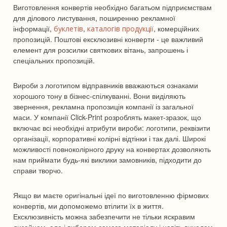
Виготовлення конвертів необхідно багатьом підприємствам
для ділового листування, поширенню рекламної
інформації,
,
, комерційних
буклетів
каталогів продукції
пропозицій. Поштові ексклюзивні конверти - це важливий
елемент для розсилки святкових вітань, запрошень і
спеціальних пропозицій.
Вироби з логотипом відправників вважаються ознаками
хорошого тону в бізнес-спілкуванні. Вони виділяють
звернення, рекламна пропозиція компанії із загальної
маси. У компанії Click-Print розроблять макет-зразок, що
включає всі необхідні атрибути вироби: логотипи, реквізити
організації, корпоративні колірні відтінки і так далі. Широкі
можливості повноколірного друку на конвертах дозволяють
нам приймати будь-які виклики замовників, підходити до
справи творчо.
Якщо ви маєте оригінальні ідеї по виготовленню фірмових
конвертів, ми допоможемо втілити їх в життя.
Ексклюзивність можна забезпечити не тільки яскравим
дизайном, але і вибором самого матеріалу і навіть виходом