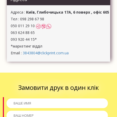
Aдреса :
Київ, Глибочицька 17А, 6 поверх , офіс 605
Тел :
098 298 67 98
050 011 29 10
063 624 88 65
093 920 44 15*
*маркетинг відділ
Email :
3843804@clickprint.com.ua
Замовити друк в один клік