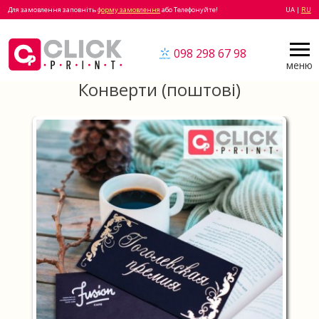
Для замовлення заповніть
форму замовлення
або Телефонуйте!
UA |
RU
098 298 67 98
меню
Конверти (поштові)