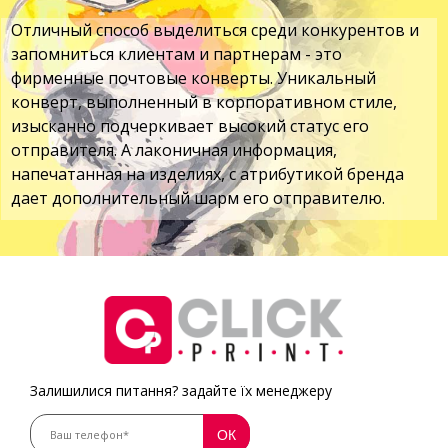
Отличный способ выделиться среди конкурентов и
запомниться клиентам и партнерам - это
фирменные почтовые конверты. Уникальный
конверт, выполненный в корпоративном стиле,
изысканно подчеркивает высокий статус его
отправителя. А лаконичная информация,
напечатанная на изделиях, с атрибутикой бренда
дает дополнительный шарм его отправителю.
Залишилися питання? задайте їх менеджеру