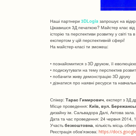
Наші партнери
3DLogia
запрошує на відкр
Цікавишся 3Д печаткою? Майстер клас від
історію та перспективи розвитку у світі та 
експертом у цій перспективній сфері!
На майстер-класі ти зможеш:
• познайомитися з 3D друком, її еволюціє
• подискутувати на тему перспектив розвит
• побачити живу демонстрацію 3D друку
• дізнатися про наявні ресурси та навчальн
Спікер:
Тарас Гимирович
, експерт з 3Д д
Місце проведення:
Київ, вул. Бережанськ
дизайну ім. Сальвадора Далі, Актова зала.
Дата та час проведення: 24 червня 2014, 
Участь
безкоштовна
, кількість місць обм
Реєстрація обов'язкова:
https://docs.googl