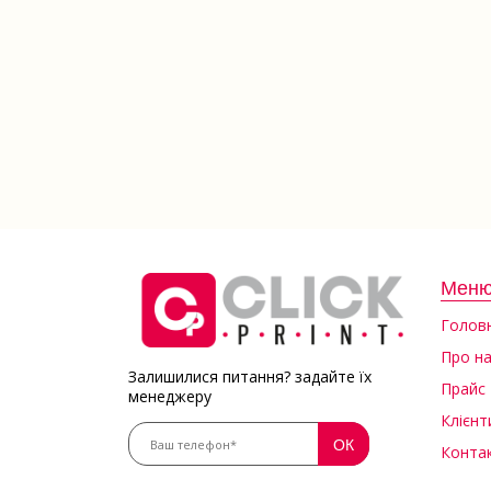
Мен
Голов
Про н
Залишилися питання? задайте їх
Прайс
менеджеру
Клієнт
Конта