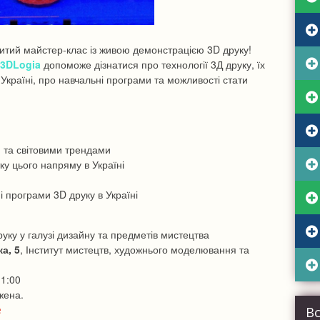
ПА
СТ
КА
К
БР
К
ПЛ
ПІ
ДР
ОБ
ДР
НА
НА
НЕ
итий майстер-клас із живою демонстрацією 3D друку!
ЕТ
ДР
ЩО
АК
3DLogia
допоможе дізнатися про технології 3Д друку, їх
ПЛ
П
КА
ПР
в Україні, про навчальні програми та можливості стати
ПІ
НА
МА
РЕ
ПЛ
Т.
РО
МА
ПО
Д
КО
ДА
Б
В
СА
ю та світовими трендами
ОФ
КО
ПО
ку цього напряму в Україні
Щ
СИ
КО
ВИ
і програми 3D друку в Україні
БЕ
МЕ
МО
ДР
(Б
ДР
АТ
руку у галузі дизайну та предметів мистецтва
РО
СІ
а, 5
, Інститут мистецтв, художнього моделювання та
ВИ
БА
СА
У
МО
11:00
В
ТО
ежена.
С
e
В