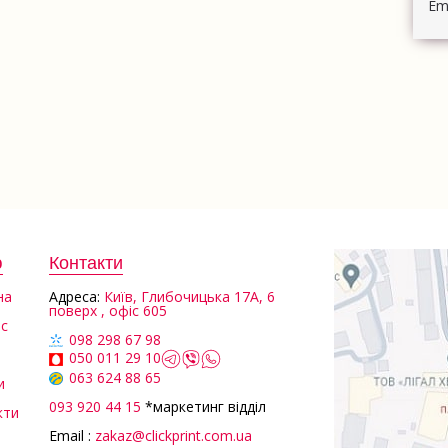
Ema
ю
Контакти
на
Aдреса:
Київ, Глибочицька 17А, 6
поверх , офіс 605
ас
098 298 67 98
050 011 29 10
063 624 88 65
и
093 920 44 15
*маркетинг відділ
кти
Email :
zakaz@clickprint.com.ua