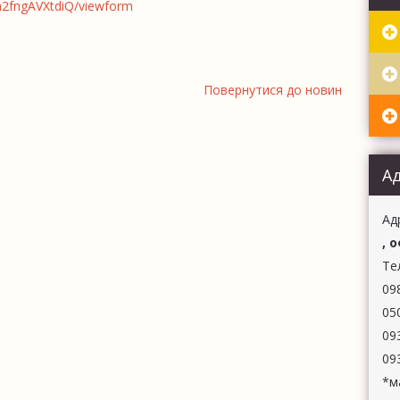
ВИ
fngAVXtdiQ/viewform
ДР
Повернутися до новин
А
Aд
, 
Те
09
05
09
09
*м