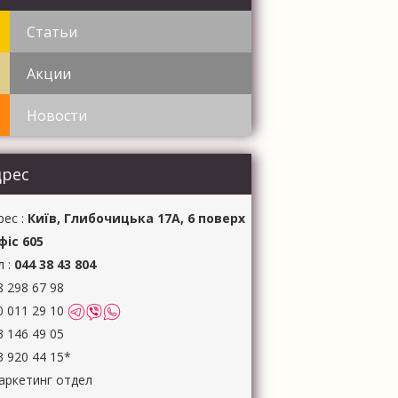
ГОТОВЛЕННЯ ІГОР
УК ОБКЛАДИНОК
Статьи
Акции
Новости
дрес
рес :
Київ, Глибочицька 17А, 6 поверх
офіс 605
л :
044 38 43 804
8 298 67 98
0 011 29 10
3 146 49 05
3 920 44 15*
аркетинг отдел