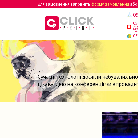
Для замовлення заповніть
форму замовлення
або
09
05
06
Сучасні технології досягли небувалих ви
цікаву ідею на конференції чи впровади