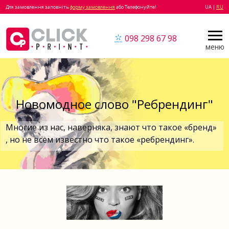
Для замовлення заповніть
форму замовлення
або Телефонуйте!
UA |
RU
098 298 67 98
меню
Новомодное слово "Ребрендинг"
Многие из нас, наверняка, знают что такое «бренд»
, но не всем известно что такое «ребрендинг».