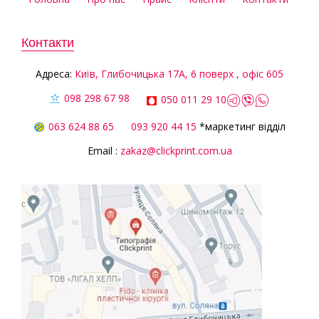
Контакти
Aдреса:
Київ, Глибочицька 17А, 6 поверх , офіс 605
098 298 67 98
050 011 29 10
063 624 88 65
093 920 44 15
*маркетинг відділ
Email :
zakaz@clickprint.com.ua