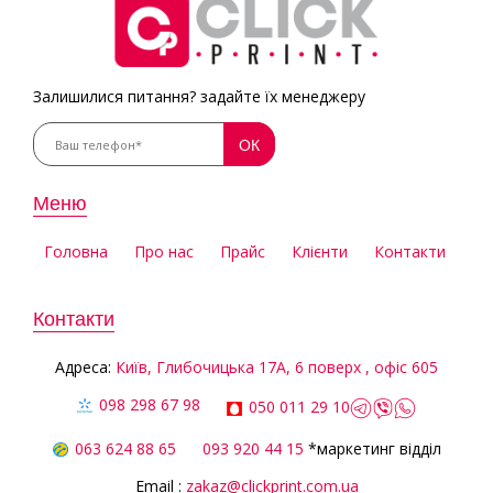
Залишилися питання? задайте їх менеджеру
Меню
Головна
Про нас
Прайс
Клієнти
Контакти
Контакти
Aдреса:
Київ, Глибочицька 17А, 6 поверх , офіс 605
098 298 67 98
050 011 29 10
063 624 88 65
093 920 44 15
*маркетинг відділ
Email :
zakaz@clickprint.com.ua