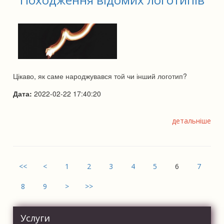
Цікаво, як саме народжувався той чи інший логотип?
Дата:
2022-02-22 17:40:20
детальніше
<<
<
1
2
3
4
5
6
7
8
9
>
>>
Услуги