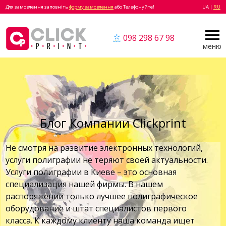
Для замовлення заповніть
форму замовлення
або Телефонуйте!
UA |
RU
098 298 67 98
меню
Блог Компании Clickprint
Не смотря на развитие электронных технологий,
услуги полиграфии не теряют своей актуальности.
Услуги полиграфии в Киеве – это основная
специализация нашей фирмы. В нашем
распоряжении только лучшее полиграфическое
оборудование и штат специалистов первого
класса. К каждому клиенту наша команда ищет