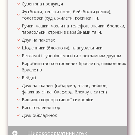
Сувенірна продукція
Футболки, теніски поло, бейсболки (кепки),
толстовки (худі), жилети, косинки і ін.
Ручки, чашки, чохли на телефон, значки, брелоки,
парасольки, стрічки з карабінами та ін.
Друк на пакетах
Щоденники (блокноти), планувальники
Рекламні і сувенірні магніти з рекламним друком
Виробництво контрольних браслетів, силіконових
браслетів
Бейджі
Друк на тканині (габардин, атлас, нейлон,
флажная сітка, Оксфорд, блекаут, сатен)
Вишивка корпоративної символіки
Виготовлення ігор
Друк обкладинок
Широкоформатний друк