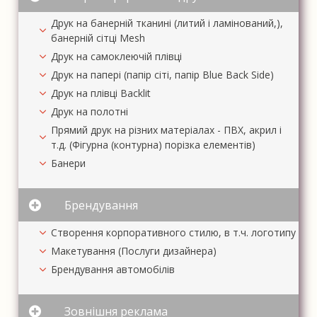
Друк на банерній тканині (литий і ламінований,),
банерній сітці Mesh
Друк на самоклеючій плівці
Друк на папері (папір сіті, папір Blue Back Side)
Друк на плівці Backlit
Друк на полотні
Прямий друк на різних матеріалах - ПВХ, акрил і
т.д. (Фігурна (контурна) порізка елементів)
Банери
Брендування
Створення корпоративного стилю, в т.ч. логотипу
Макетування (Послуги дизайнера)
Брендування автомобілів
Зовнішня реклама