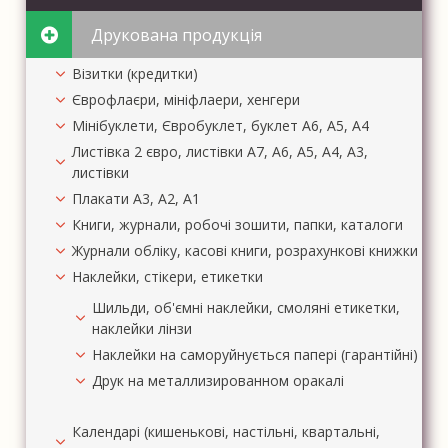
Друкована продукція
Візитки (кредитки)
Єврофлаєри, мініфлаери, хенгери
Мінібуклети, Євробуклет, буклет А6, А5, А4
Листівка 2 євро, листівки А7, А6, А5, А4, А3,
листівки
Плакати А3, А2, А1
Книги, журнали, робочі зошити, папки, каталоги
Журнали обліку, касові книги, розрахункові книжки
Наклейки, стікери, етикетки
Шильди, об'ємні наклейки, смоляні етикетки,
наклейки лінзи
Наклейки на саморуйнується папері (гарантійні)
Друк на металлизированном оракалі
Календарі (кишенькові, настільні, квартальні,